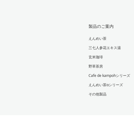
製品のご案内
えんめい茶
三七人参花エキス湯
玄米珈琲
野草茶房
Cafe de kampohシリーズ
えんめい茶αシリーズ
その他製品