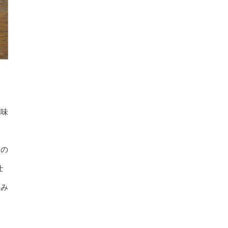
風味
んの
仕
飲み