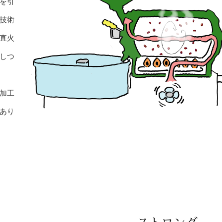
を引
技術
直火
しつ
加工
あり