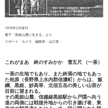
1976年2月発刊
冊子「黒姫山麓に生きる」より
リポート・カメラ 編集部・山口進
これがまあ 終のすみかか 雪五尺 （一茶）
一茶の生地でもあり、また終焉の地でもあっ
た柏原（長野県上水内郡信濃町）からは、 飯
綱、黒姫、妙高等、北信五岳の美しい山容が
目前に望まれる。
その黒姫山麓、信越線黒姫駅から戸隠へ向う
道の両側には戦後外地からの引き揚げ者、東