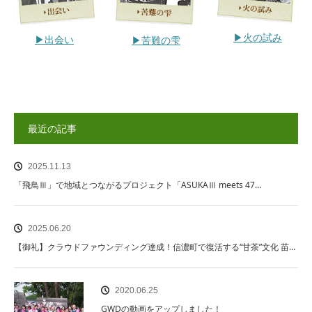
▶︎火の試み
▶︎出会い
▶︎苦難の雫
最近の記事
2025.11.13
「飛鳥Ⅲ」で地域とつながるプロジェクト「ASUKAⅢ meets 47…
2025.06.20
【御礼】クラウドファウンディング達成！信濃町で復活する“甘茶”文化 苗…
2020.06.25
GWDの動画をアップしました！