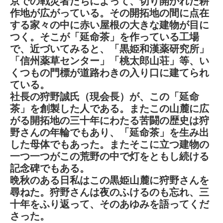
京での戦災者たちによって、切り開かれた耕
作地が広がっている。その開拓地の間に点在
する家々の中に赤い屋根の大きな建物が目に
つく。そこが「延命茶」を作っている工場
で、近づいてみると、「黒姫和漢薬研究所」
「信州薬草センター」「桃太郎山荘」等、い
くつもの門標が道路わきの入り口に建てられ
ている。
社長の狩野誠氏（現会長）が、この「延命
茶」を創製した人である。またこの山麓に広
がる開拓地の三十年にわたる苦闘の歴史は狩
野さんの年輪でもあり、「延命茶」を生み出
した母体でもあった。またそこに立つ建物の
一つ一つがこの荒野の中で灯をともし続ける
記念碑でもある。
晩秋のある日私はこの黒姫山麓に狩野さんを
尋ねた。狩野さんは夜のふけるのも忘れ、三
十年をふり返って、そのあゆみを語ってくだ
さった。