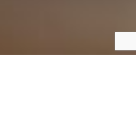
「人生に感動と喜びの付加価値をつくり続け
る」
株式会社黒姫和漢薬研究所は、和漢薬事業を通して地球生命体の
健康に貢献し、滋味豊かな地球環境を守り次世代につないでいく
実践をし続けます。