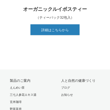
オーガニック
ルイボスティー
（ティーバック32包入）
詳細はこちらから
製品のご案内
人と自然の健康づくり
えんめい茶
ブログ
三七人参花エキス湯
お知らせ
玄米珈琲
野草茶房