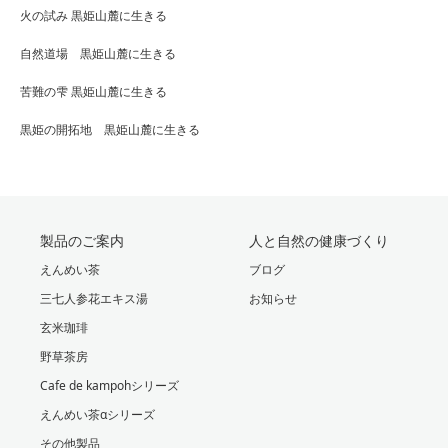
火の試み 黒姫山麓に生きる
自然道場 黒姫山麓に生きる
苦難の雫 黒姫山麓に生きる
黒姫の開拓地 黒姫山麓に生きる
製品のご案内
人と自然の健康づくり
えんめい茶
ブログ
三七人参花エキス湯
お知らせ
玄米珈琲
野草茶房
Cafe de kampohシリーズ
えんめい茶αシリーズ
その他製品