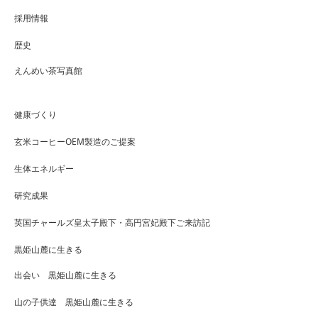
採用情報
歴史
えんめい茶写真館
健康づくり
玄米コーヒーOEM製造のご提案
生体エネルギー
研究成果
英国チャールズ皇太子殿下・高円宮妃殿下ご来訪記
黒姫山麓に生きる
出会い 黒姫山麓に生きる
山の子供達 黒姫山麓に生きる