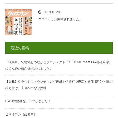
2019.10.28
クロワッサン掲載されました。
最近の投稿
「飛鳥Ⅲ」で地域とつながるプロジェクト「ASUKAⅢ meets 47都道府県」
にえんめい茶が採択されました。
【御礼】クラウドファウンディング達成！信濃町で復活する“甘茶”文化 苗の
植え付け、未来へつなぐ挑戦
GWDの動画をアップしました！
ヒキオコシ（延命草）