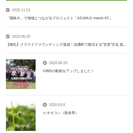
2025.11.13
「飛鳥Ⅲ」で地域とつながるプロジェクト「ASUKAⅢ meets 47…
2025.06.20
【御礼】クラウドファウンディング達成！信濃町で復活する“甘茶”文化 苗…
2020.06.25
GWDの動画をアップしました！
2020.03.6
ヒキオコシ（延命草）