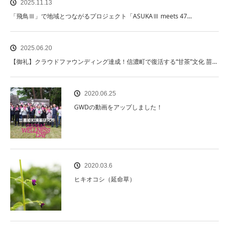
2025.11.13
「飛鳥Ⅲ」で地域とつながるプロジェクト「ASUKAⅢ meets 47…
2025.06.20
【御礼】クラウドファウンディング達成！信濃町で復活する“甘茶”文化 苗…
2020.06.25
GWDの動画をアップしました！
2020.03.6
ヒキオコシ（延命草）