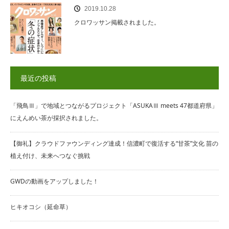
2019.10.28
クロワッサン掲載されました。
最近の投稿
「飛鳥Ⅲ」で地域とつながるプロジェクト「ASUKAⅢ meets 47都道府県」
にえんめい茶が採択されました。
【御礼】クラウドファウンディング達成！信濃町で復活する“甘茶”文化 苗の
植え付け、未来へつなぐ挑戦
GWDの動画をアップしました！
ヒキオコシ（延命草）