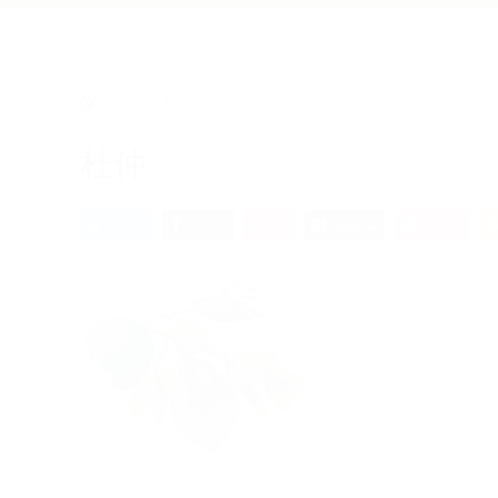
2017.12.6
杜仲
Tweet
Share
+1
Hatena
Pocket