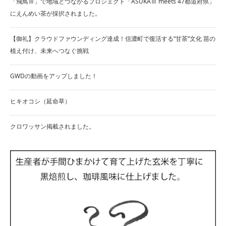
「飛鳥Ⅲ」で地域とつながるプロジェクト「ASUKAⅢ meets 47都道府県」
にえんめい茶が採択されました。
【御礼】クラウドファウンディング達成！信濃町で復活する“甘茶”文化 苗の
植え付け、未来へつなぐ挑戦
GWDの動画をアップしました！
ヒキオコシ（延命草）
クロワッサン掲載されました。