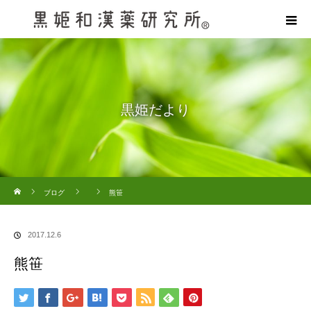
黒姫だより
ホーム
ブログ
熊笹
2017.12.6
熊笹