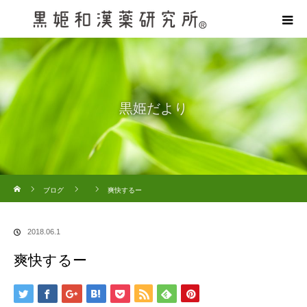
黒姫だより
ホーム
ブログ
爽快するー
2018.06.1
爽快するー