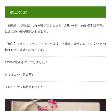
最近の投稿
「飛鳥Ⅲ」で地域とつながるプロジェクト「ASUKAⅢ meets 47都道府県」
にえんめい茶が採択されました。
【御礼】クラウドファウンディング達成！信濃町で復活する“甘茶”文化 苗の
植え付け、未来へつなぐ挑戦
GWDの動画をアップしました！
ヒキオコシ（延命草）
クロワッサン掲載されました。