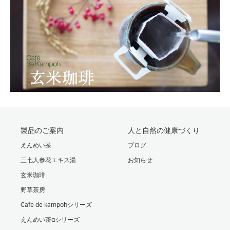
製品のご案内
人と自然の健康づくり
えんめい茶
ブログ
三七人参花エキス湯
お知らせ
玄米珈琲
野草茶房
Cafe de kampohシリーズ
えんめい茶αシリーズ