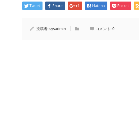
Tweet
Share
+1
Hatena
Pocket
投稿者:
sysadmin
コメント:
0