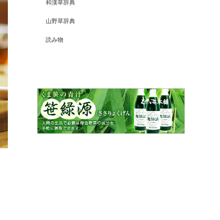
和漢草辞典
山野草辞典
読み物