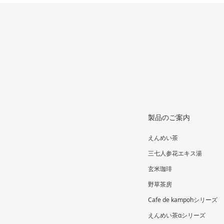
製品のご案内
えんめい茶
三七人参花エキス湯
玄米珈琲
野草茶房
Cafe de kampohシリーズ
えんめい茶αシリーズ