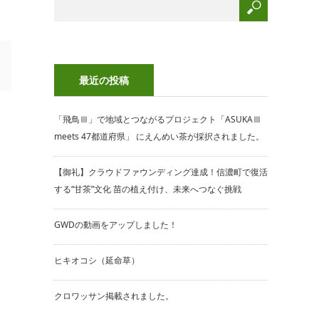
最近の投稿
「飛鳥Ⅲ」で地域とつながるプロジェクト「ASUKAⅢ
meets 47都道府県」 にえんめい茶が採択されました。
【御礼】クラウドファウンディング達成！信濃町で復活
する“甘茶”文化 苗の植え付け、未来へつなぐ挑戦
GWDの動画をアップしました！
ヒキオコシ（延命草）
クロワッサン掲載されました。