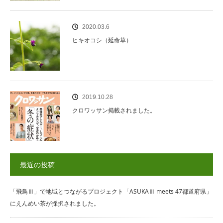
2020.03.6
ヒキオコシ（延命草）
2019.10.28
クロワッサン掲載されました。
最近の投稿
「飛鳥Ⅲ」で地域とつながるプロジェクト「ASUKAⅢ meets 47都道府県」
にえんめい茶が採択されました。