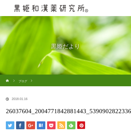
黒姫だより
ホーム
ブログ
26037604_2004771842881443_5390902822336200704_n
2018.01.16
26037604_2004771842881443_539090282233