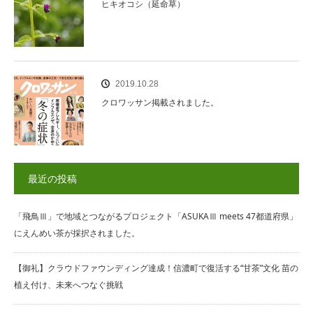
ヒキオコシ（延命草）
2019.10.28
クロワッサン掲載されました。
最近の投稿
「飛鳥Ⅲ」で地域とつながるプロジェクト「ASUKAⅢ meets 47都道府県」
にえんめい茶が採択されました。
【御礼】クラウドファウンディング達成！信濃町で復活する“甘茶”文化 苗の
植え付け、未来へつなぐ挑戦