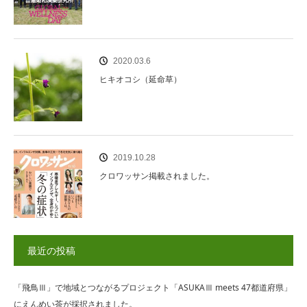
2020.03.6
ヒキオコシ（延命草）
2019.10.28
クロワッサン掲載されました。
最近の投稿
「飛鳥Ⅲ」で地域とつながるプロジェクト「ASUKAⅢ meets 47都道府県」
にえんめい茶が採択されました。