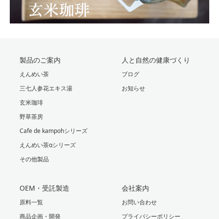
製品のご案内
人と自然の健康づくり
えんめい茶
ブログ
三七人参花エキス湯
お知らせ
玄米珈琲
野草茶房
Cafe de kampohシリーズ
えんめい茶αシリーズ
その他製品
OEM・受託製造
会社案内
原料一覧
お問い合わせ
商品企画・開発
プライバシーポリシー