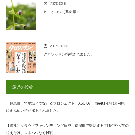
2020.03.6
ヒキオコシ（延命草）
2019.10.28
クロワッサン掲載されました。
最近の投稿
「飛鳥Ⅲ」で地域とつながるプロジェクト「ASUKAⅢ meets 47都道府県」
にえんめい茶が採択されました。
【御礼】クラウドファウンディング達成！信濃町で復活する“甘茶”文化 苗の
植え付け、未来へつなぐ挑戦