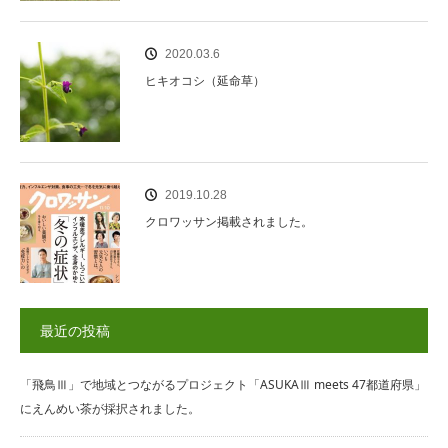
2020.03.6
ヒキオコシ（延命草）
2019.10.28
クロワッサン掲載されました。
最近の投稿
「飛鳥Ⅲ」で地域とつながるプロジェクト「ASUKAⅢ meets 47都道府県」
にえんめい茶が採択されました。