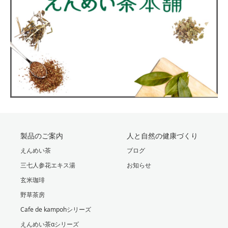
製品のご案内
人と自然の健康づくり
えんめい茶
ブログ
三七人参花エキス湯
お知らせ
玄米珈琲
野草茶房
Cafe de kampohシリーズ
えんめい茶αシリーズ