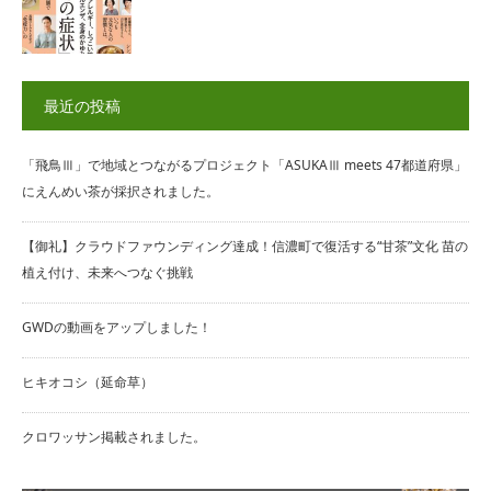
最近の投稿
「飛鳥Ⅲ」で地域とつながるプロジェクト「ASUKAⅢ meets 47都道府県」
にえんめい茶が採択されました。
【御礼】クラウドファウンディング達成！信濃町で復活する“甘茶”文化 苗の
植え付け、未来へつなぐ挑戦
GWDの動画をアップしました！
ヒキオコシ（延命草）
クロワッサン掲載されました。