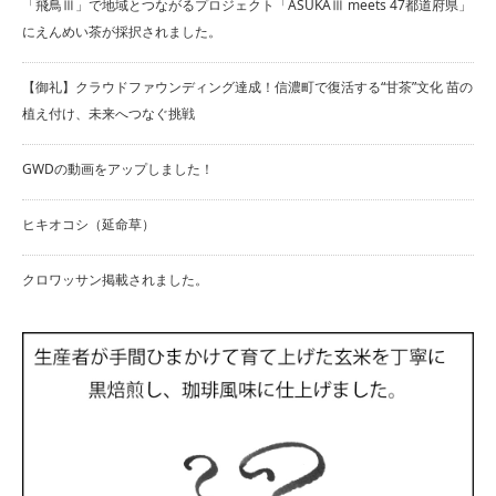
「飛鳥Ⅲ」で地域とつながるプロジェクト「ASUKAⅢ meets 47都道府県」
にえんめい茶が採択されました。
【御礼】クラウドファウンディング達成！信濃町で復活する“甘茶”文化 苗の
植え付け、未来へつなぐ挑戦
GWDの動画をアップしました！
ヒキオコシ（延命草）
クロワッサン掲載されました。