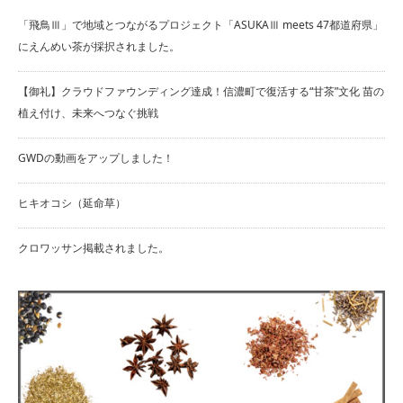
「飛鳥Ⅲ」で地域とつながるプロジェクト「ASUKAⅢ meets 47都道府県」
にえんめい茶が採択されました。
【御礼】クラウドファウンディング達成！信濃町で復活する“甘茶”文化 苗の
植え付け、未来へつなぐ挑戦
GWDの動画をアップしました！
ヒキオコシ（延命草）
クロワッサン掲載されました。