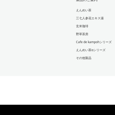
えんめい茶
三七人参花エキス湯
玄米珈琲
野草茶房
Cafe de kampohシリーズ
えんめい茶αシリーズ
その他製品