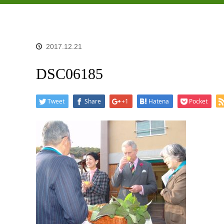
2017.12.21
DSC06185
Tweet
Share
+1
Hatena
Pocket