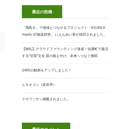
最近の投稿
「飛鳥Ⅲ」で地域とつながるプロジェクト「ASUKAⅢ
meets 47都道府県」 にえんめい茶が採択されました。
【御礼】クラウドファウンディング達成！信濃町で復活
する“甘茶”文化 苗の植え付け、未来へつなぐ挑戦
GWDの動画をアップしました！
ヒキオコシ（延命草）
クロワッサン掲載されました。