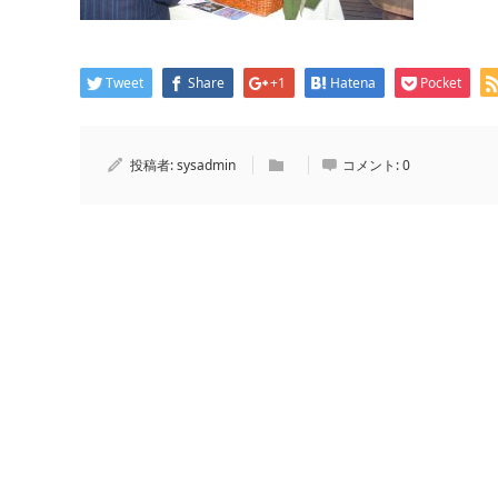
Tweet
Share
+1
Hatena
Pocket
投稿者:
sysadmin
コメント:
0