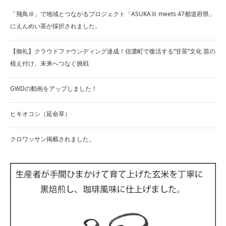
「飛鳥Ⅲ」で地域とつながるプロジェクト「ASUKAⅢ meets 47都道府県」
にえんめい茶が採択されました。
【御礼】クラウドファウンディング達成！信濃町で復活する“甘茶”文化 苗の
植え付け、未来へつなぐ挑戦
GWDの動画をアップしました！
ヒキオコシ（延命草）
クロワッサン掲載されました。