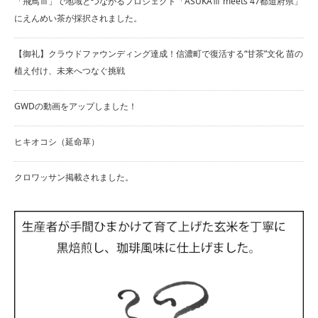
「飛鳥Ⅲ」で地域とつながるプロジェクト「ASUKAⅢ meets 47都道府県」
にえんめい茶が採択されました。
【御礼】クラウドファウンディング達成！信濃町で復活する“甘茶”文化 苗の
植え付け、未来へつなぐ挑戦
GWDの動画をアップしました！
ヒキオコシ（延命草）
クロワッサン掲載されました。