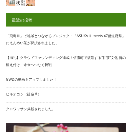
最近の投稿
「飛鳥Ⅲ」で地域とつながるプロジェクト「ASUKAⅢ meets 47都道府県」
にえんめい茶が採択されました。
【御礼】クラウドファウンディング達成！信濃町で復活する“甘茶”文化 苗の
植え付け、未来へつなぐ挑戦
GWDの動画をアップしました！
ヒキオコシ（延命草）
クロワッサン掲載されました。