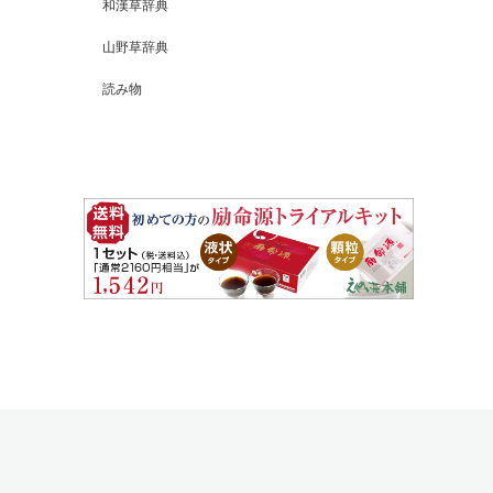
和漢草辞典
山野草辞典
読み物