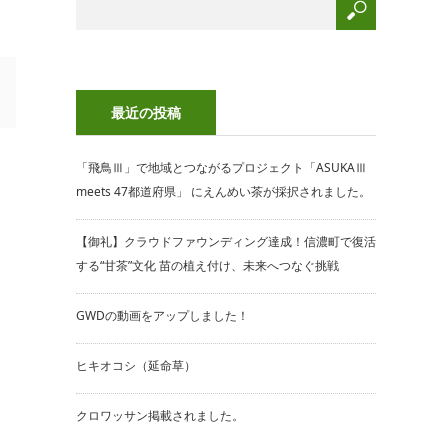
最近の投稿
「飛鳥Ⅲ」で地域とつながるプロジェクト「ASUKAⅢ
meets 47都道府県」 にえんめい茶が採択されました。
【御礼】クラウドファウンディング達成！信濃町で復活
する“甘茶”文化 苗の植え付け、未来へつなぐ挑戦
GWDの動画をアップしました！
ヒキオコシ（延命草）
クロワッサン掲載されました。