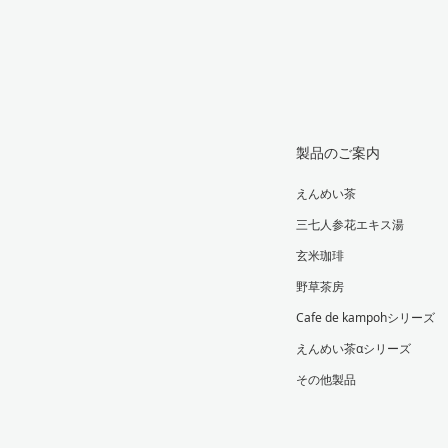
製品のご案内
えんめい茶
三七人参花エキス湯
玄米珈琲
野草茶房
Cafe de kampohシリーズ
えんめい茶αシリーズ
その他製品