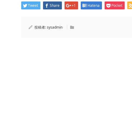
Tweet
Share
+1
Hatena
Pocket
投稿者:
sysadmin