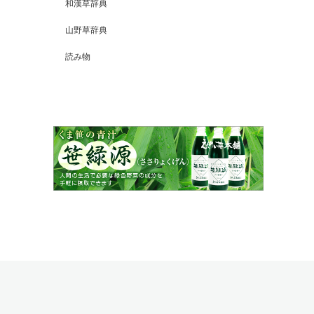
和漢草辞典
山野草辞典
読み物