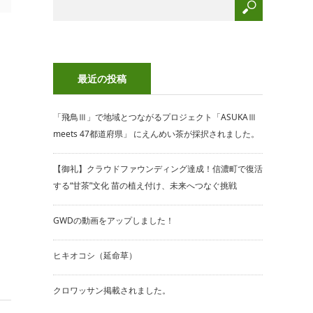
最近の投稿
「飛鳥Ⅲ」で地域とつながるプロジェクト「ASUKAⅢ
meets 47都道府県」 にえんめい茶が採択されました。
【御礼】クラウドファウンディング達成！信濃町で復活
する“甘茶”文化 苗の植え付け、未来へつなぐ挑戦
GWDの動画をアップしました！
ヒキオコシ（延命草）
クロワッサン掲載されました。