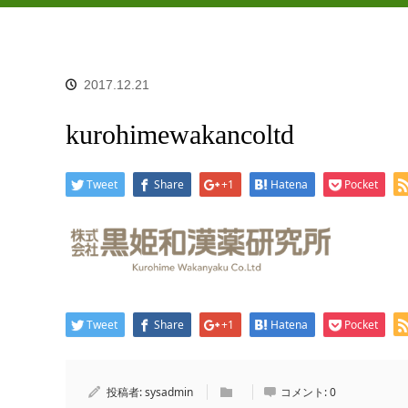
2017.12.21
kurohimewakancoltd
Tweet
Share
+1
Hatena
Pocket
Tweet
Share
+1
Hatena
Pocket
投稿者:
sysadmin
コメント:
0