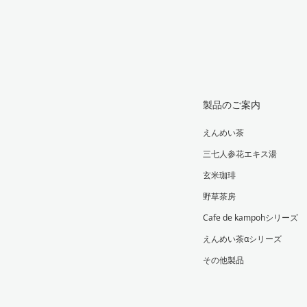
製品のご案内
えんめい茶
三七人参花エキス湯
玄米珈琲
野草茶房
Cafe de kampohシリーズ
えんめい茶αシリーズ
その他製品