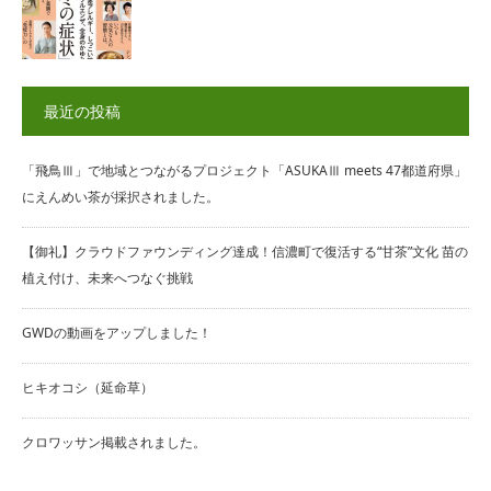
最近の投稿
「飛鳥Ⅲ」で地域とつながるプロジェクト「ASUKAⅢ meets 47都道府県」
にえんめい茶が採択されました。
【御礼】クラウドファウンディング達成！信濃町で復活する“甘茶”文化 苗の
植え付け、未来へつなぐ挑戦
GWDの動画をアップしました！
ヒキオコシ（延命草）
クロワッサン掲載されました。