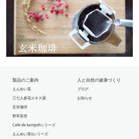
製品のご案内
人と自然の健康づくり
えんめい茶
ブログ
三七人参花エキス湯
お知らせ
玄米珈琲
野草茶房
Cafe de kampohシリーズ
えんめい茶αシリーズ