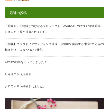
最近の投稿
「飛鳥Ⅲ」で地域とつながるプロジェクト「ASUKAⅢ meets 47都道府県」
にえんめい茶が採択されました。
【御礼】クラウドファウンディング達成！信濃町で復活する“甘茶”文化 苗の
植え付け、未来へつなぐ挑戦
GWDの動画をアップしました！
ヒキオコシ（延命草）
クロワッサン掲載されました。