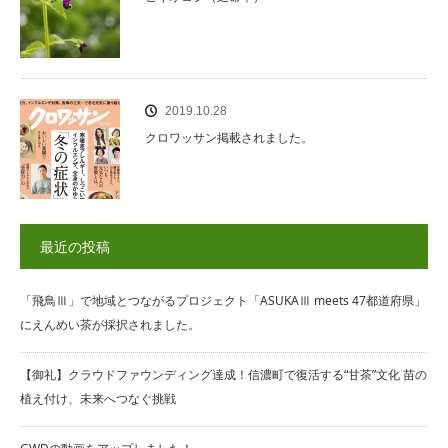
2019.10.28
クロワッサン掲載されました。
最近の投稿
「飛鳥Ⅲ」で地域とつながるプロジェクト「ASUKAⅢ meets 47都道府県」
にえんめい茶が採択されました。
【御礼】クラウドファウンディング達成！信濃町で復活する“甘茶”文化 苗の
植え付け、未来へつなぐ挑戦