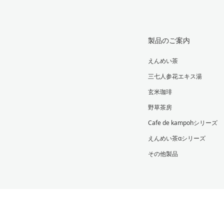
製品のご案内
えんめい茶
三七人参花エキス湯
玄米珈琲
野草茶房
Cafe de kampohシリーズ
えんめい茶αシリーズ
その他製品