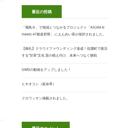
最近の投稿
「飛鳥Ⅲ」で地域とつながるプロジェクト「ASUKAⅢ
meets 47都道府県」 にえんめい茶が採択されました。
【御礼】クラウドファウンディング達成！信濃町で復活
する“甘茶”文化 苗の植え付け、未来へつなぐ挑戦
GWDの動画をアップしました！
ヒキオコシ（延命草）
クロワッサン掲載されました。