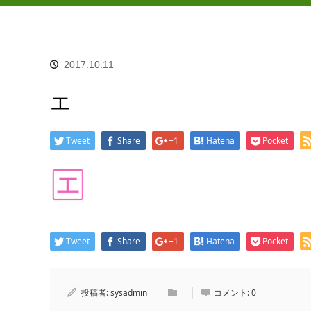
2017.10.11
エ
Tweet
Share
+1
Hatena
Pocket
Tweet
Share
+1
Hatena
Pocket
投稿者:
sysadmin
コメント:
0