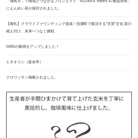
「飛鳥Ⅲ」で地域とつながるプロジェクト「ASUKAⅢ meets 47都道府県」
にえんめい茶が採択されました。
【御礼】クラウドファウンディング達成！信濃町で復活する“甘茶”文化 苗の
植え付け、未来へつなぐ挑戦
GWDの動画をアップしました！
ヒキオコシ（延命草）
クロワッサン掲載されました。