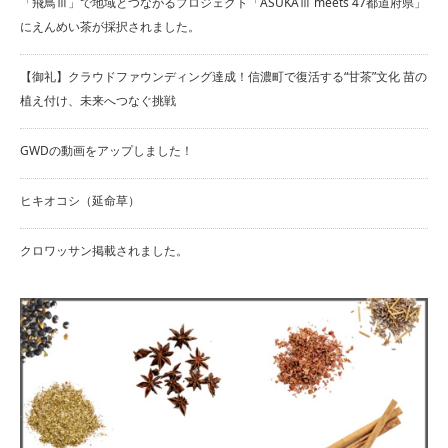
「飛鳥Ⅲ」で地域とつながるプロジェクト「ASUKAⅢ meets 47都道府県」
にえんめい茶が採択されました。
【御礼】クラウドファウンディング達成！信濃町で復活する“甘茶”文化 苗の
植え付け、未来へつなぐ挑戦
GWDの動画をアップしました！
ヒキオコシ（延命草）
クロワッサン掲載されました。