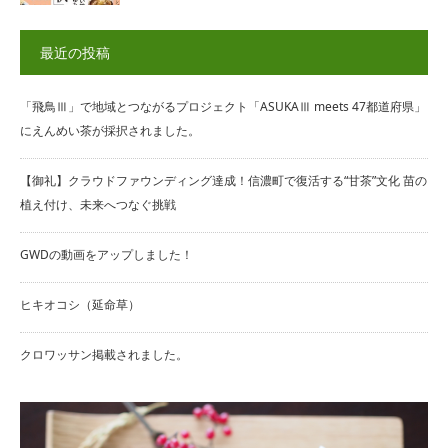
最近の投稿
「飛鳥Ⅲ」で地域とつながるプロジェクト「ASUKAⅢ meets 47都道府県」
にえんめい茶が採択されました。
【御礼】クラウドファウンディング達成！信濃町で復活する“甘茶”文化 苗の
植え付け、未来へつなぐ挑戦
GWDの動画をアップしました！
ヒキオコシ（延命草）
クロワッサン掲載されました。