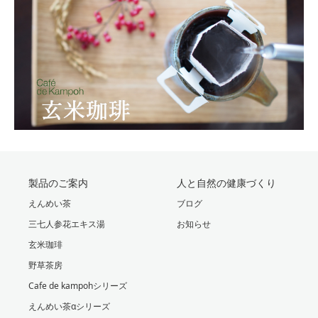
製品のご案内
人と自然の健康づくり
えんめい茶
ブログ
三七人参花エキス湯
お知らせ
玄米珈琲
野草茶房
Cafe de kampohシリーズ
えんめい茶αシリーズ