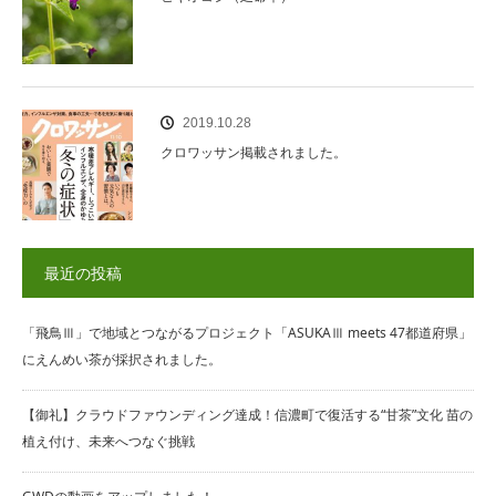
2019.10.28
クロワッサン掲載されました。
最近の投稿
「飛鳥Ⅲ」で地域とつながるプロジェクト「ASUKAⅢ meets 47都道府県」
にえんめい茶が採択されました。
【御礼】クラウドファウンディング達成！信濃町で復活する“甘茶”文化 苗の
植え付け、未来へつなぐ挑戦