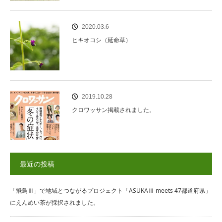
2020.03.6
ヒキオコシ（延命草）
2019.10.28
クロワッサン掲載されました。
最近の投稿
「飛鳥Ⅲ」で地域とつながるプロジェクト「ASUKAⅢ meets 47都道府県」
にえんめい茶が採択されました。