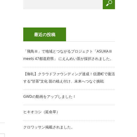
最近の投稿
「飛鳥Ⅲ」で地域とつながるプロジェクト「ASUKAⅢ
meets 47都道府県」 にえんめい茶が採択されました。
【御礼】クラウドファウンディング達成！信濃町で復活
する“甘茶”文化 苗の植え付け、未来へつなぐ挑戦
GWDの動画をアップしました！
ヒキオコシ（延命草）
クロワッサン掲載されました。