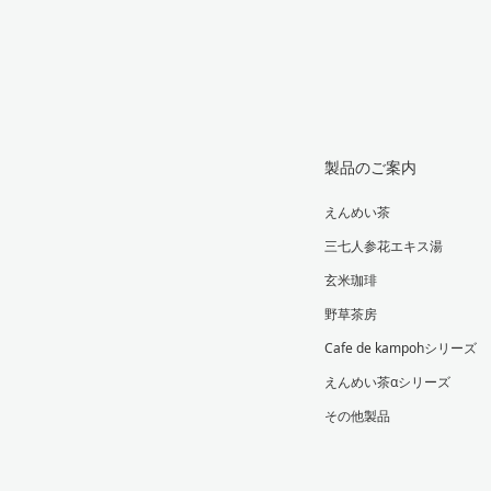
製品のご案内
えんめい茶
三七人参花エキス湯
玄米珈琲
野草茶房
Cafe de kampohシリーズ
えんめい茶αシリーズ
その他製品