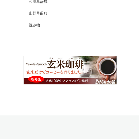
和漢草辞典
山野草辞典
読み物