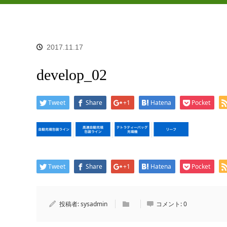
2017.11.17
develop_02
Tweet
Share
+1
Hatena
Pocket
Tweet
Share
+1
Hatena
Pocket
投稿者:
sysadmin
コメント:
0